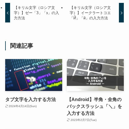
【キリル文字（ロシア文
【キリル文字（ロシア文
字）】ゼー「З」「з」の入
字）】イークラートコエ
力方法
「Й」「й」の入力方法
関連記事
タブ文字を入力する方法
【Android】半角・全角の
バックスラッシュ「＼」を
2024年4月14日(Sun)
入力する方法
2023年2月7日(Tue)