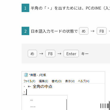
1
半角の「・」を出すためには、PCのIME（
2
日本語入力モードの状態で
め
→
F8
め
→
F8
→
Enter
キー