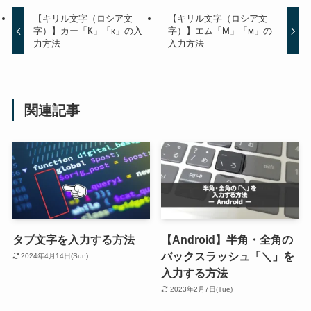
【キリル文字（ロシア文
【キリル文字（ロシア文
字）】カー「К」「к」の入
字）】エム「М」「м」の
力方法
入力方法
関連記事
タブ文字を入力する方法
【Android】半角・全角の
バックスラッシュ「＼」を
2024年4月14日(Sun)
入力する方法
2023年2月7日(Tue)