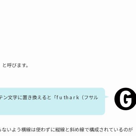
」と呼びます。
に置き換えると「f u th a r k（フサル
らないよう横線は使わずに縦線と斜め線で構成されているのが