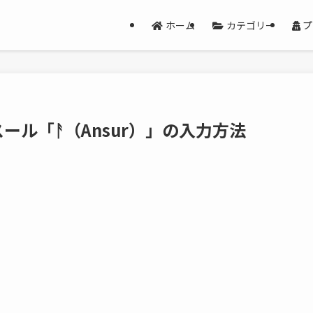
ホーム
カテゴリー
プ
ル「ᚨ（Ansur）」の入力方法