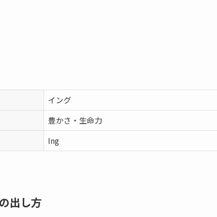
イング
豊かさ・生命力
Ing
ᛜ」の出し方