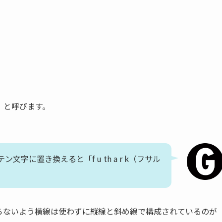
」と呼びます。
に置き換えると「f u th a r k（フサル
らないよう横線は使わずに縦線と斜め線で構成されているのが