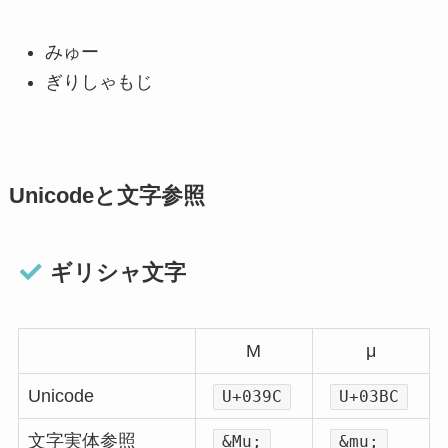
みゅー
ぎりしゃもじ
Unicodeと文字参照
ギリシャ文字
Μ
μ
Unicode
U+039C
U+03BC
文字実体参照
&Mu;
&mu;