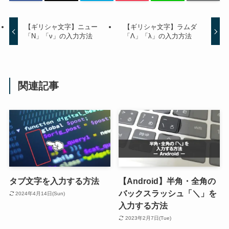
【ギリシャ文字】ニュー
【ギリシャ文字】ラムダ
「Ν」「ν」の入力方法
「Λ」「λ」の入力方法
関連記事
タブ文字を入力する方法
【Android】半角・全角の
バックスラッシュ「＼」を
2024年4月14日(Sun)
入力する方法
2023年2月7日(Tue)