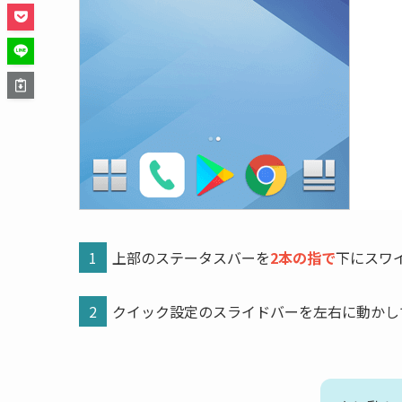
1
上部のステータスバーを
2本の指で
下にスワ
2
クイック設定のスライドバーを左右に動かし