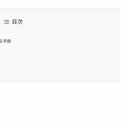
目次
る手順