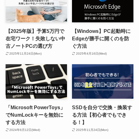
【2025年版】予算5万円で
【Windows】PC起動時に
在宅ワーク！失敗しない中
Edgeが勝手に開くのを防
古ノートPCの選び方
ぐ方法
2025年11月24日(Mon)
2025年4月16日(Wed)
「Microsoft PowerToys」
SSDを自分で交換・換装す
でNumLockキーを無効に
る方法【初心者でもでき
する方法
る！】
2024年6月12日(Wed)
2025年11月24日(Mon)