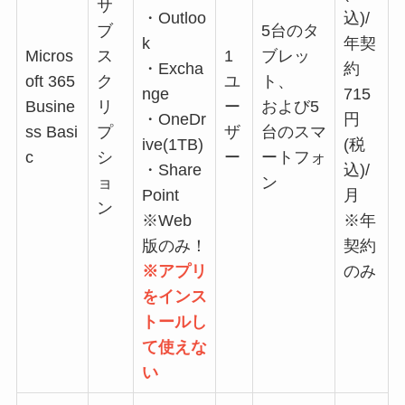
サ
・Outloo
込)/
ブ
5台のタ
k
年契
Micros
ス
1
ブレッ
・Excha
約
oft 365
ク
ユ
ト、
nge
715
Busine
リ
ー
および5
・OneDr
円
ss Basi
プ
ザ
台のスマ
ive(1TB)
(税
c
シ
ー
ートフォ
・Share
込)/
ョ
ン
Point
月
ン
※Web
※年
版のみ！
契約
※アプリ
のみ
をインス
トールし
て使えな
い