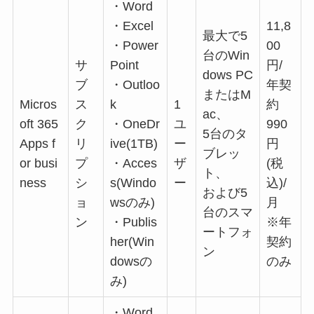
・Word
・Excel
11,8
最大で5
・Power
00
台のWin
サ
Point
円/
dows PC
ブ
・Outloo
年契
またはM
Micros
ス
k
1
約
ac、
oft 365
ク
・OneDr
ユ
990
5台のタ
Apps f
リ
ive(1TB)
ー
円
ブレッ
or busi
プ
・Acces
ザ
(税
ト、
ness
シ
s(Windo
ー
込)/
および5
ョ
wsのみ)
月
台のスマ
ン
・Publis
※年
ートフォ
her(Win
契約
ン
dowsの
のみ
み)
・Word