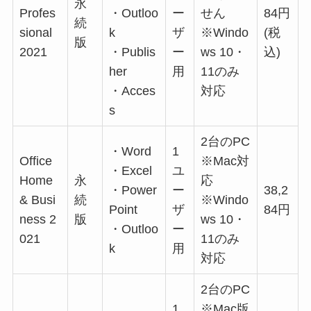
永
Profes
・Outloo
ー
せん
84円
続
sional
k
ザ
※Windo
(税
版
2021
・Publis
ー
ws 10・
込)
her
用
11のみ
・Acces
対応
s
2台のPC
・Word
1
Office
※Mac対
・Excel
ユ
Home
永
応
・Power
ー
38,2
& Busi
続
※Windo
Point
ザ
84円
ness 2
版
ws 10・
・Outloo
ー
021
11のみ
k
用
対応
2台のPC
1
※Mac版