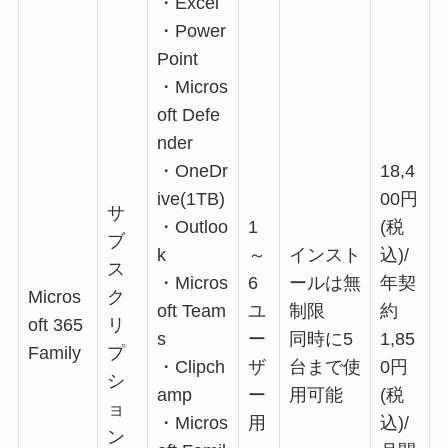
・Excel
・Power
Point
・Micros
oft Defe
nder
・OneDr
18,4
ive(1TB)
00円
サ
・Outloo
1
(税
ブ
k
～
インスト
込)/
ス
・Micros
6
ールは無
年契
Micros
ク
oft Team
ユ
制限
約
oft 365
リ
s
ー
同時に5
1,85
Family
プ
・Clipch
ザ
台まで使
0円
シ
amp
ー
用可能
(税
ョ
・Micros
用
込)/
ン