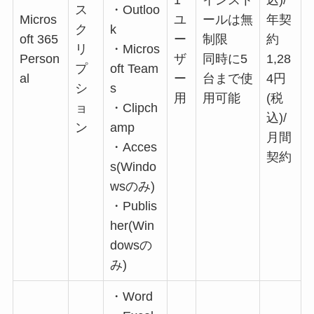
1
インスト
込)/
ス
・Outloo
Micros
ユ
ールは無
年契
ク
k
oft 365
ー
制限
約
リ
・Micros
Person
ザ
同時に5
1,28
プ
oft Team
al
ー
台まで使
4円
シ
s
用
用可能
(税
ョ
・Clipch
込)/
ン
amp
月間
・Acces
契約
s(Windo
wsのみ)
・Publis
her(Win
dowsの
み)
・Word