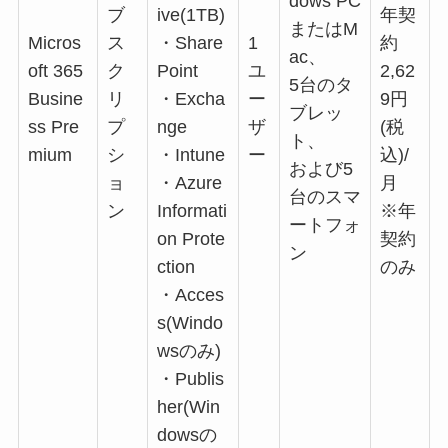
dows PC
ブ
ive(1TB)
年契
またはM
Micros
ス
・Share
1
約
ac、
oft 365
ク
Point
ユ
2,62
5台のタ
Busine
リ
・Excha
ー
9円
ブレッ
ss Pre
プ
nge
ザ
(税
ト、
mium
シ
・Intune
ー
込)/
および5
ョ
・Azure
月
台のスマ
ン
Informati
※年
ートフォ
on Prote
契約
ン
ction
のみ
・Acces
s(Windo
wsのみ)
・Publis
her(Win
dowsの