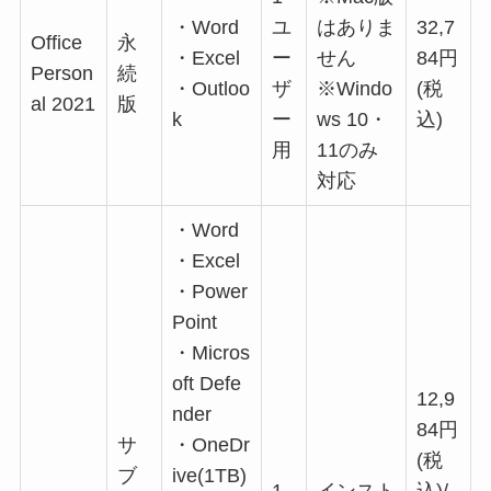
・Word
ユ
はありま
32,7
Office
永
・Excel
ー
せん
84円
Person
続
・Outloo
ザ
※Windo
(税
al 2021
版
k
ー
ws 10・
込)
用
11のみ
対応
・Word
・Excel
・Power
Point
・Micros
oft Defe
12,9
nder
84円
サ
・OneDr
(税
ブ
ive(1TB)