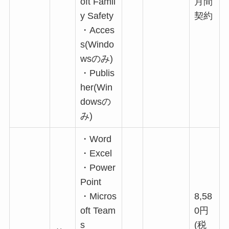
oft Famil
月間
y Safety
契約
・Acces
s(Windo
wsのみ)
・Publis
her(Win
dowsの
み)
・Word
・Excel
・Power
Point
・Micros
8,58
oft Team
0円
s
(税