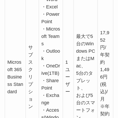
・Excel
・Power
Point
・Micros
17,9
oft Team
最大で5
52
s
台のWin
サ
円/
・Outloo
dows PC
ブ
年契
k
またはM
Micros
ス
1
約
・OneDr
ac、
oft 365
ク
ユ
1,49
ive(1TB)
5台のタ
Busine
リ
ー
6円
・Share
ブレッ
ss Stan
プ
ザ
(税
Point
ト、
dard
シ
ー
込)/
・Excha
および5
ョ
月
nge
台のスマ
ン
※年
・Acces
ートフォ
契約
s(Windo
ン