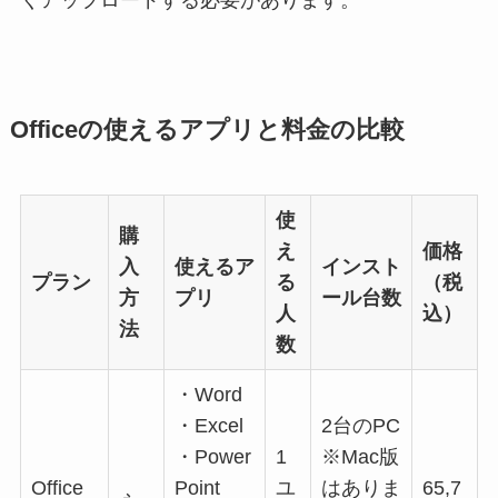
くアップロードする必要があります。
Officeの使えるアプリと料金の比較
使
購
え
価格
入
使えるア
インスト
プラン
る
（税
方
プリ
ール台数
人
込）
法
数
・Word
・Excel
2台のPC
・Power
1
※Mac版
Office
Point
ユ
はありま
65,7