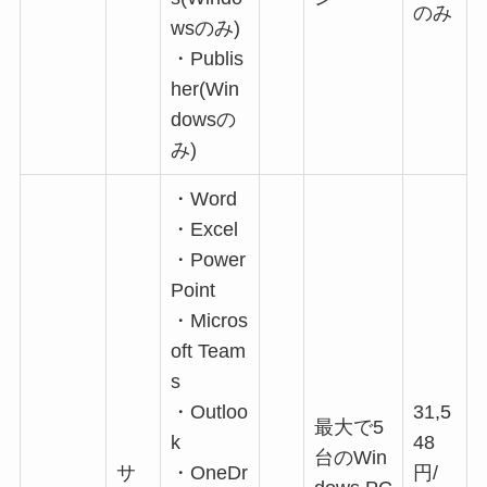
のみ
wsのみ)
・Publis
her(Win
dowsの
み)
・Word
・Excel
・Power
Point
・Micros
oft Team
s
・Outloo
31,5
最大で5
k
48
台のWin
サ
・OneDr
円/